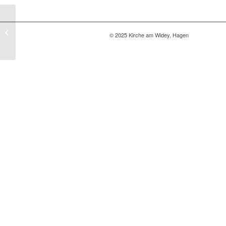
Neue Küche im alten
© 2025 Kirche am Widey, Hagen
Café Novum